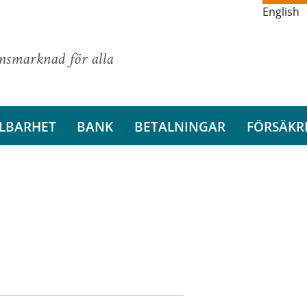
English
ansmarknad för alla
LBARHET
BANK
BETALNINGAR
FÖRSÄKR