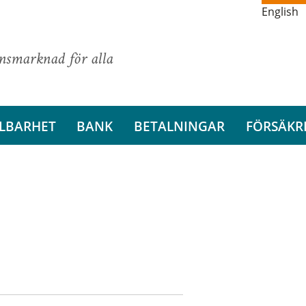
English
ansmarknad för alla
LBARHET
BANK
BETALNINGAR
FÖRSÄKR