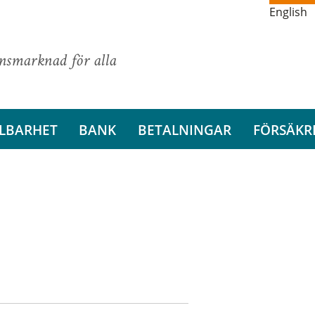
English
ansmarknad för alla
LBARHET
BANK
BETALNINGAR
FÖRSÄKR