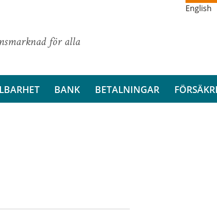
English
ansmarknad för alla
LBARHET
BANK
BETALNINGAR
FÖRSÄKR