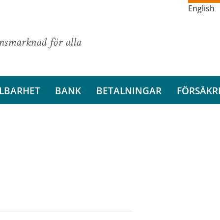
English
ansmarknad för alla
LBARHET
BANK
BETALNINGAR
FÖRSÄKR