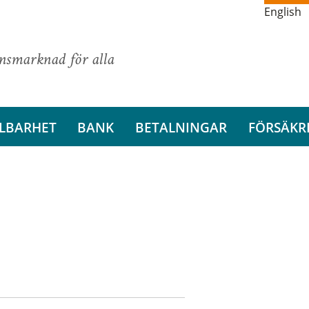
English
ansmarknad för alla
LBARHET
BANK
BETALNINGAR
FÖRSÄKR