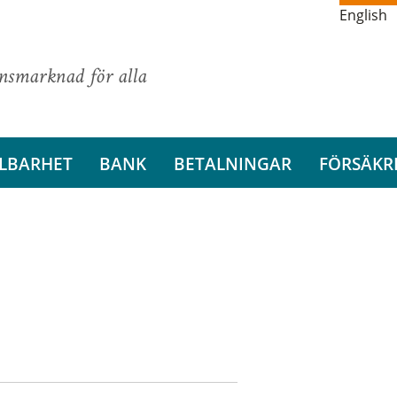
English
ansmarknad för alla
LBARHET
BANK
BETALNINGAR
FÖRSÄKR