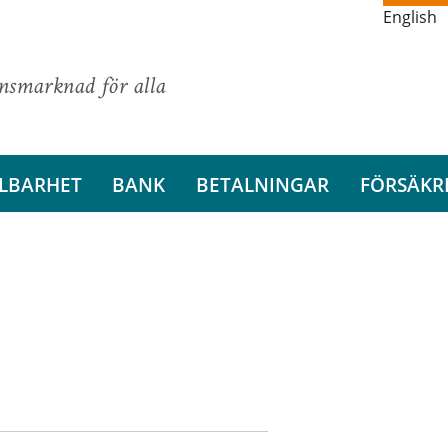
English
ansmarknad för alla
LBARHET
BANK
BETALNINGAR
FÖRSÄKR