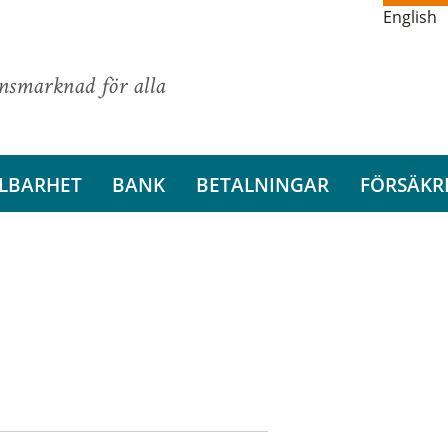
English
ansmarknad för alla
LBARHET
BANK
BETALNINGAR
FÖRSÄKR