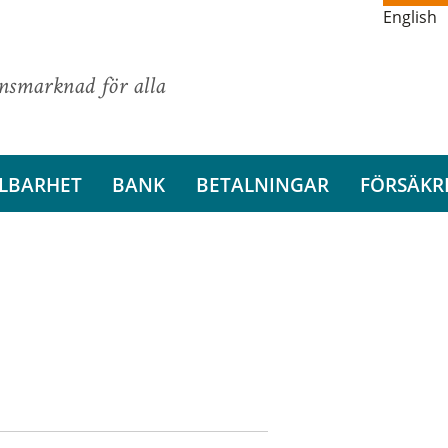
English
ansmarknad för alla
LBARHET
BANK
BETALNINGAR
FÖRSÄKR