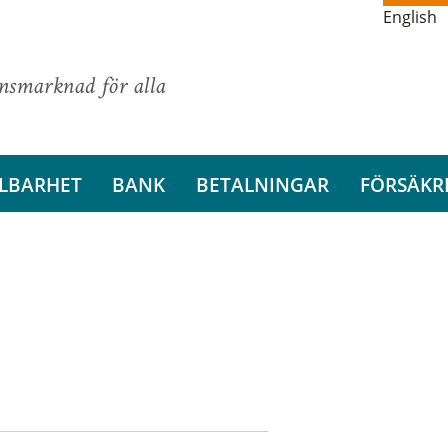
English
ansmarknad för alla
LBARHET
BANK
BETALNINGAR
FÖRSÄKR