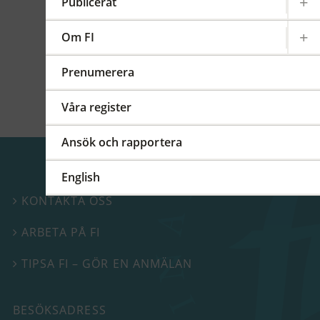
kommittéer och arbetsgrupper på regional,
Publicerat
europeisk och global nivå. På detta FI-forum
berättade vi mer om vårt internationella
Om FI
arbete.
Prenumerera
Våra register
Ansök och rapportera
English
KONTAKTA OSS

ARBETA PÅ FI

TIPSA FI – GÖR EN ANMÄLAN

BESÖKSADRESS