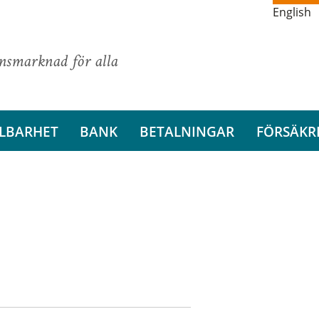
English
ansmarknad för alla
LBARHET
BANK
BETALNINGAR
FÖRSÄKR