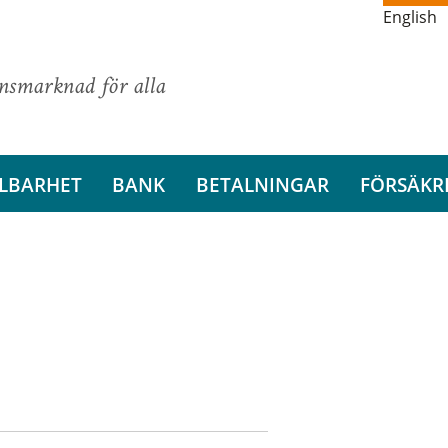
English
ansmarknad för alla
LBARHET
BANK
BETALNINGAR
FÖRSÄKR