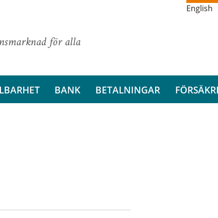
English
ansmarknad för alla
LBARHET
BANK
BETALNINGAR
FÖRSÄKR