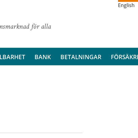
English
ansmarknad för alla
LBARHET
BANK
BETALNINGAR
FÖRSÄKR