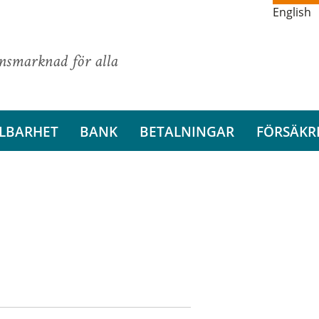
English
ansmarknad för alla
LBARHET
BANK
BETALNINGAR
FÖRSÄKR