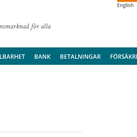
English
ansmarknad för alla
LBARHET
BANK
BETALNINGAR
FÖRSÄKR