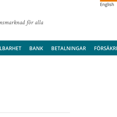
English
ansmarknad för alla
LBARHET
BANK
BETALNINGAR
FÖRSÄKR