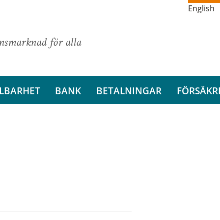
English
ansmarknad för alla
LBARHET
BANK
BETALNINGAR
FÖRSÄKR