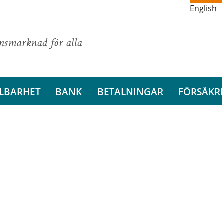
English
ansmarknad för alla
LBARHET
BANK
BETALNINGAR
FÖRSÄKR