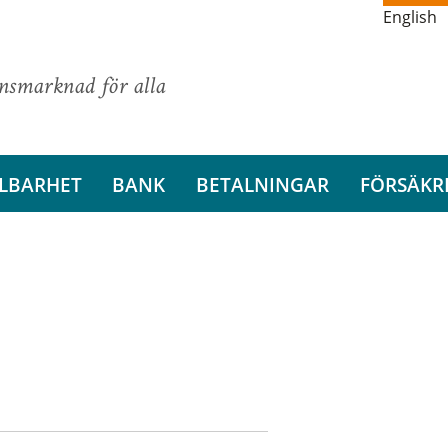
English
ansmarknad för alla
LBARHET
BANK
BETALNINGAR
FÖRSÄKR