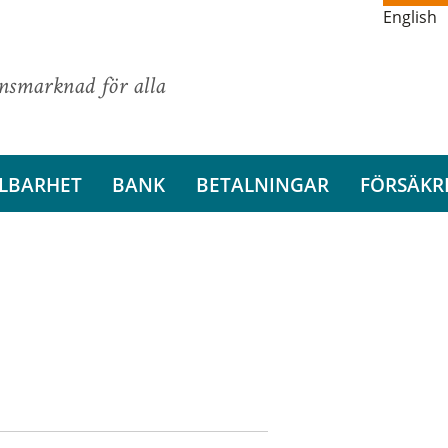
English
ansmarknad för alla
LBARHET
BANK
BETALNINGAR
FÖRSÄKR