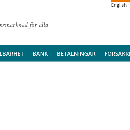
English
ansmarknad för alla
LBARHET
BANK
BETALNINGAR
FÖRSÄKR