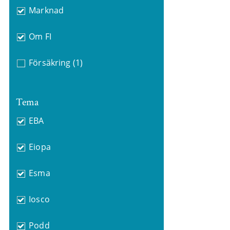
Marknad
Om FI
Försäkring
(1)
Tema
EBA
Eiopa
Esma
Iosco
Podd