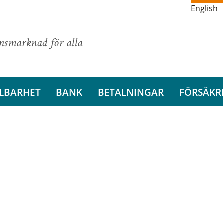
English
ansmarknad för alla
LBARHET
BANK
BETALNINGAR
FÖRSÄKR