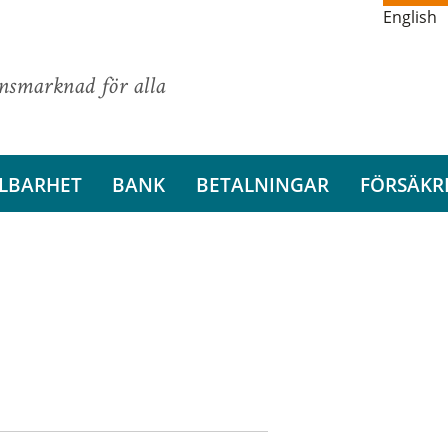
English
ansmarknad för alla
LBARHET
BANK
BETALNINGAR
FÖRSÄKR