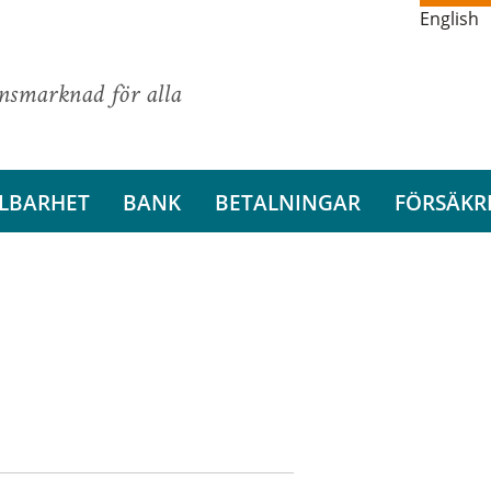
English
ansmarknad för alla
LBARHET
BANK
BETALNINGAR
FÖRSÄKR