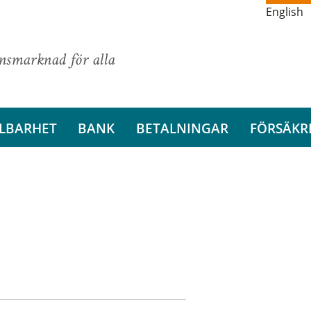
English
ansmarknad för alla
LBARHET
BANK
BETALNINGAR
FÖRSÄKR