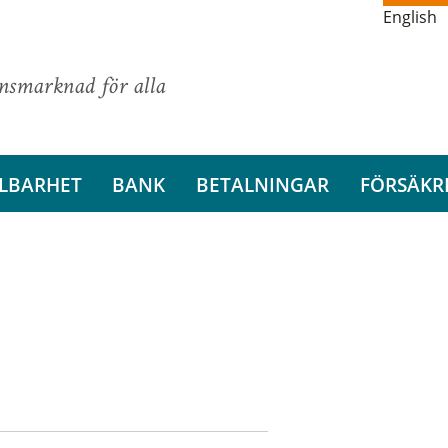
English
ansmarknad för alla
LBARHET
BANK
BETALNINGAR
FÖRSÄKR