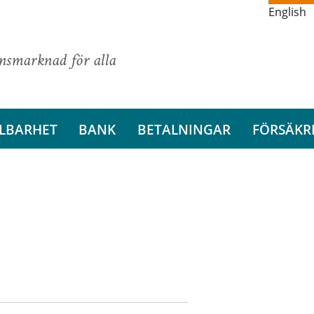
English
ansmarknad för alla
LBARHET
BANK
BETALNINGAR
FÖRSÄKR