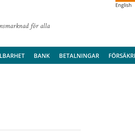
English
ansmarknad för alla
LBARHET
BANK
BETALNINGAR
FÖRSÄKR