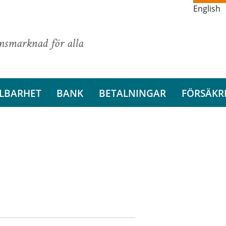
English
ansmarknad för alla
LBARHET
BANK
BETALNINGAR
FÖRSÄKR