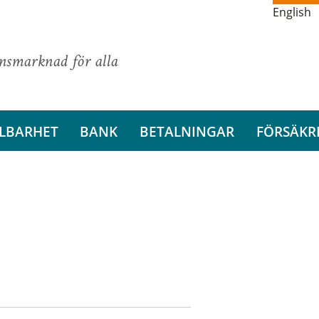
English
ansmarknad för alla
LBARHET
BANK
BETALNINGAR
FÖRSÄKR