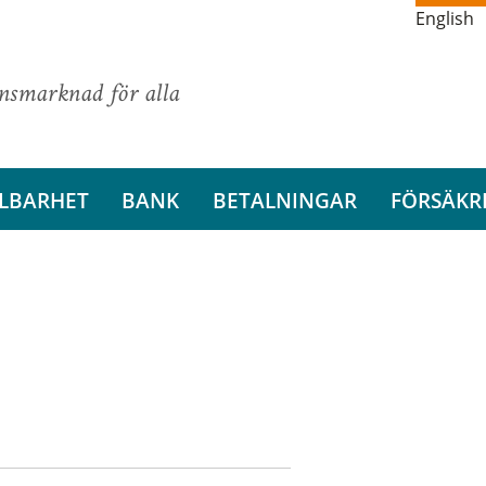
English
ansmarknad för alla
LBARHET
BANK
BETALNINGAR
FÖRSÄKR