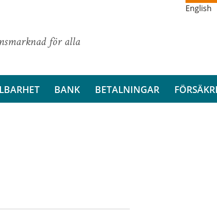
English
ansmarknad för alla
LBARHET
BANK
BETALNINGAR
FÖRSÄKR