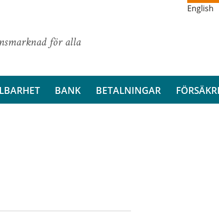
English
ansmarknad för alla
LBARHET
BANK
BETALNINGAR
FÖRSÄKR