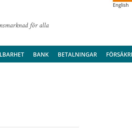
English
ansmarknad för alla
LBARHET
BANK
BETALNINGAR
FÖRSÄKR