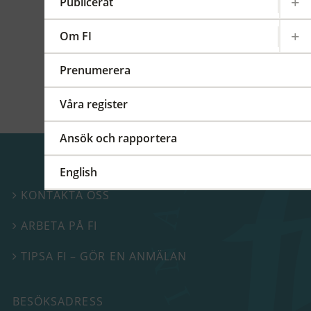
kommittéer och arbetsgrupper på regional,
Publicerat
europeisk och global nivå. På detta FI-forum
berättade vi mer om vårt internationella
Om FI
arbete.
Prenumerera
Våra register
Ansök och rapportera
English
KONTAKTA OSS

ARBETA PÅ FI

TIPSA FI – GÖR EN ANMÄLAN

BESÖKSADRESS