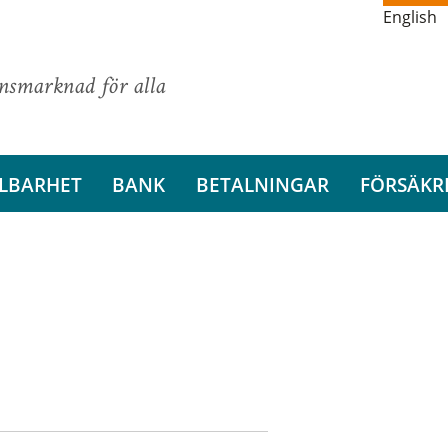
English
ansmarknad för alla
LBARHET
BANK
BETALNINGAR
FÖRSÄKR