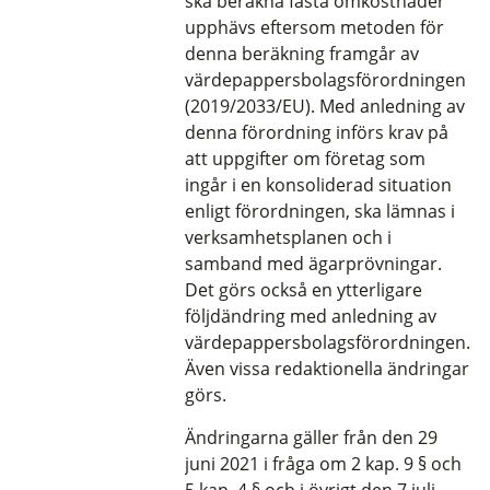
ska beräkna fasta omkostnader
upphävs eftersom metoden för
denna beräkning framgår av
värdepappersbolagsförordningen
(2019/2033/EU). Med anledning av
denna förordning införs krav på
att uppgifter om företag som
ingår i en konsoliderad situation
enligt förordningen, ska lämnas i
verksamhetsplanen och i
samband med ägarprövningar.
Det görs också en ytterligare
följdändring med anledning av
värdepappersbolagsförordningen.
Även vissa redaktionella ändringar
görs.
Ändringarna gäller från den 29
juni 2021 i fråga om 2 kap. 9 § och
5 kap. 4 § och i övrigt den 7 juli