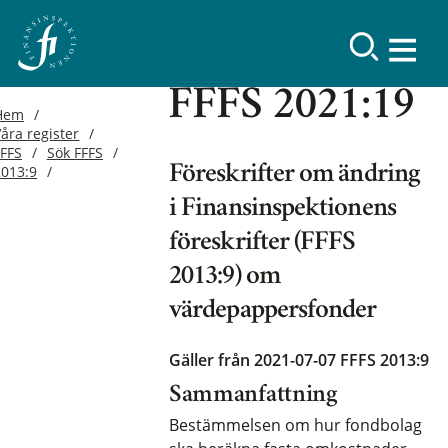
FFFS 2021:19
Hem
åra register
FFFS
Sök FFFS
2013:9
Föreskrifter om ändring
i Finansinspektionens
föreskrifter (FFFS
2013:9) om
värdepappersfonder
Gäller från 2021-07-07
FFFS 2013:9
Sammanfattning
Bestämmelsen om hur fondbolag