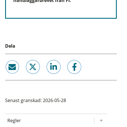
handläggarbrevet från FI.
Dela
email
twitter
linkedin
facebook
Senast granskad: 2026-05-28
Regler