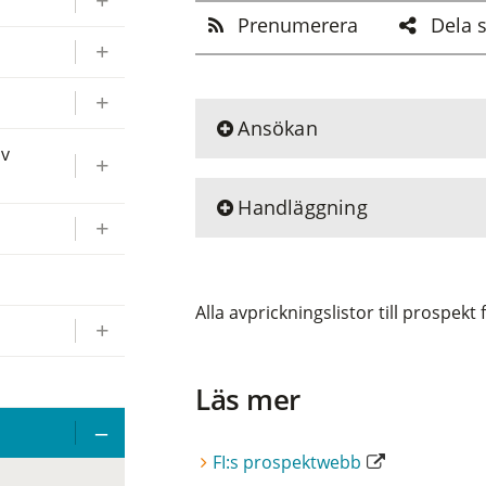
Prenumerera
Dela 
Ansökan
av
Handläggning
Alla avprickningslistor till prospekt
Läs mer
FI:s prospektwebb