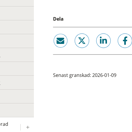
Dela
email
twitter
linkedin
facebook
a
Senast granskad: 2026-01-09
r
erad