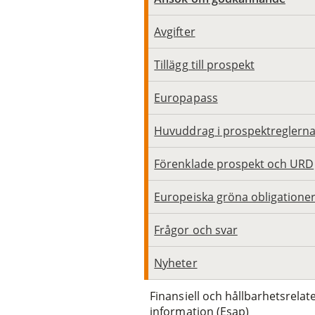
Avgifter
Tillägg till prospekt
Europapass
Huvuddrag i prospektreglern
Förenklade prospekt och URD
Europeiska gröna obligatione
Frågor och svar
Nyheter
Finansiell och hållbarhetsrelat
information (Esap)