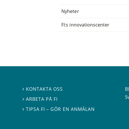
Nyheter
FI:s innovationscenter
B
KONTAKTA OSS

S
ARBETA PÅ FI

TIPSA FI – GÖR EN ANMÄLAN
