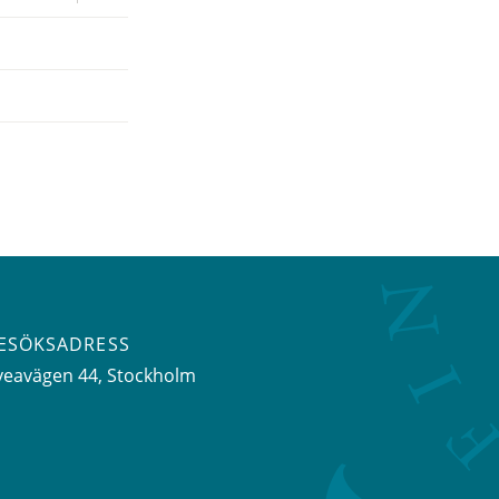
ESÖKSADRESS
veavägen 44
, Stockholm