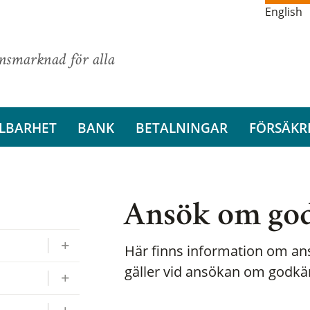
English
ansmarknad för alla
LBARHET
BANK
BETALNINGAR
FÖRSÄKR
Ansök om go
Här finns information om ans
gäller vid ansökan om godkä