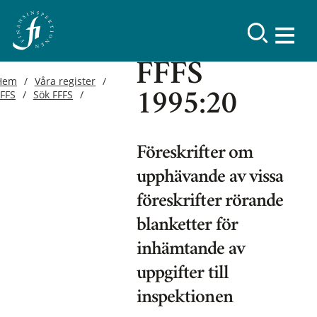
FFFS
Hem
Våra register
FFFS
Sök FFFS
1995:20
Föreskrifter om
upphävande av vissa
föreskrifter rörande
blanketter för
inhämtande av
uppgifter till
inspektionen