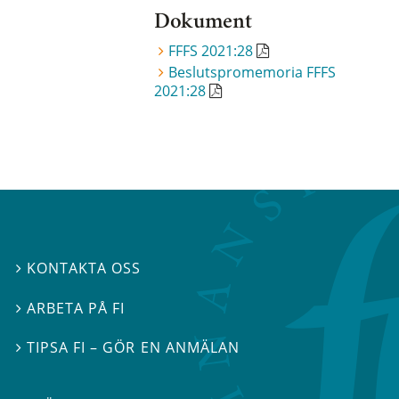
Dokument
FFFS 2021:28
Beslutspromemoria FFFS
2021:28
KONTAKTA OSS

ARBETA PÅ FI

TIPSA FI – GÖR EN ANMÄLAN
