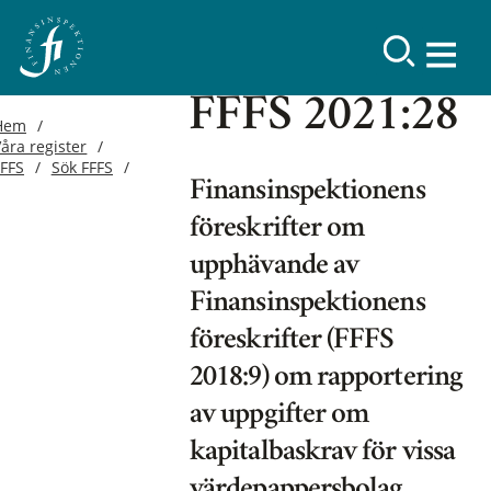
FFFS 2021:28
Hem
åra register
FFFS
Sök FFFS
Finansinspektionens
föreskrifter om
upphävande av
Finansinspektionens
föreskrifter (FFFS
2018:9) om rapportering
av uppgifter om
kapitalbaskrav för vissa
värdepappersbolag