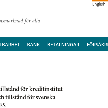
English
ansmarknad för alla
LBARHET
BANK
BETALNINGAR
FÖRSÄKR
lstånd för kreditinstitut
ch tillstånd för svenska
EES