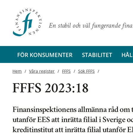
En stabil och väl fungerande fin
FÖR KONSUMENTER
STABILITET
HÅL
Hem
Våra register
FFFS
Sök FFFS
FFFS 2023:18
Finansinspektionens allmänna råd om til
utanför EES att inrätta filial i Sverige o
kreditinstitut att inrätta filial utanför 