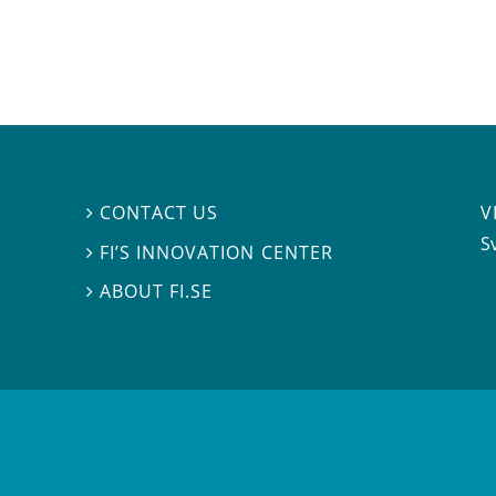
V
CONTACT US

S
FI’S INNOVATION CENTER

ABOUT FI.SE
