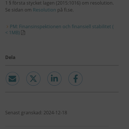
1 § första stycket lagen (2015:1016) om resolution.
Se sidan om
Resolution
på fi.se.
PM: Finansinspektionen och finansiell stabilitet (
< 1MB)
Dela
email
twitter
linkedin
facebook
Senast granskad: 2024-12-18