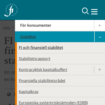
För konsumenter
Hem
Stabilitet
Stabilitet
FI och den
FI och finansiell stabilitet
finansiella
Stabilitetsrapport
stabiliteten
Kontracyklisk kapitalbuffert
Ett stabilt finansiellt system är sedan länge
en huvuduppgift för Finansinspektionen.
Finansiella stabilitetsrådet
Kapitalkrav
English
Prenumerera
Europeiska systemrisknämnden (ESRB)