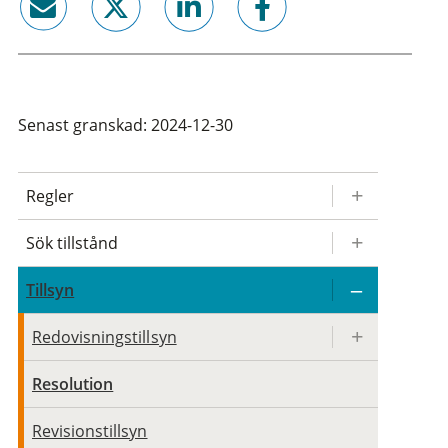
email
twitter
linkedin
facebook
Senast granskad: 2024-12-30
Regler
Sök tillstånd
Tillsyn
Redovisningstillsyn
Resolution
Revisionstillsyn