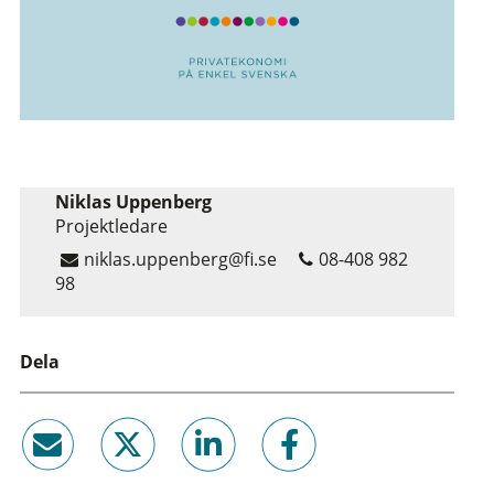
Niklas Uppenberg
Projektledare
niklas.uppenberg@fi.se
08-408 982
98
Dela
email
twitter
linkedin
facebook