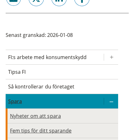
email
twitter
linkedin
facebook
Senast granskad: 2026-01-08
FI:s arbete med konsumentskydd
Tipsa FI
Så kontrollerar du företaget
Spara
Nyheter om att spara
Fem tips för ditt sparande